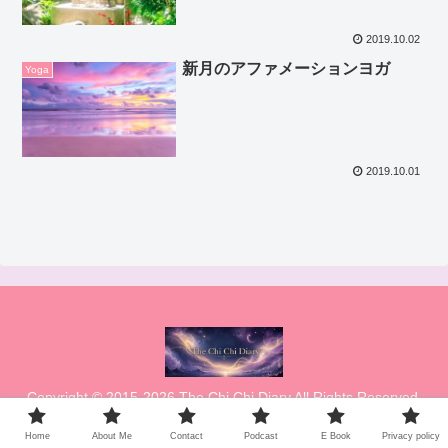
2019.10.02
新月のアファメーションヨガ
Yoga
2019.10.01
Copyright © 2015-2026 The Chi Chi Diary All Rights Reserved.
Home
About Me
Contact
Podcast
E Book
Privacy policy