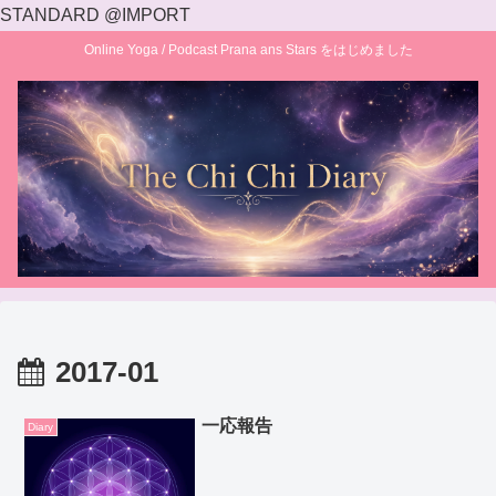
STANDARD @IMPORT
Online Yoga / Podcast Prana ans Stars をはじめました
2017-01
一応報告
Diary