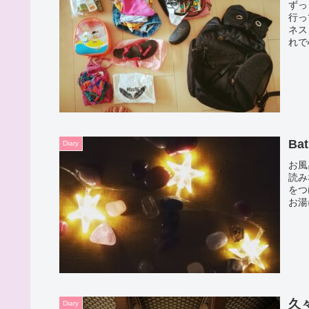
ずっ
行っ
ネス
れで
Bat
Diary
お風
読み
をつ
お湯
久
Diary