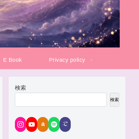
E Book
Privacy policy
検索
検索
a