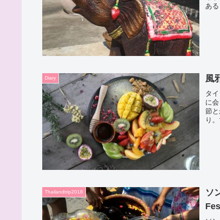
ある
風
Diary
タイ
に会
節と
り。
ソ
Thailandtrip2018
Fes