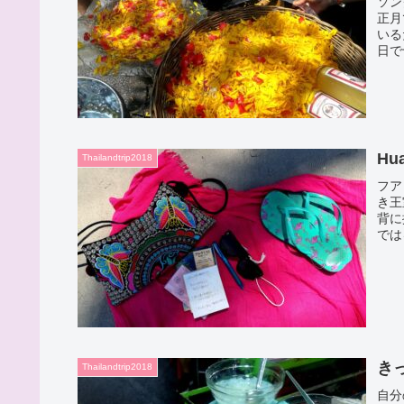
ソン
正月
いる
日で
H
Thailandtrip2018
フア
き王
背に
では
き
Thailandtrip2018
自分