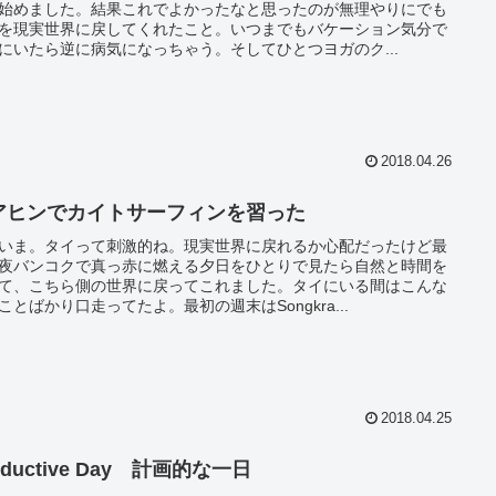
始めました。結果これでよかったなと思ったのが無理やりにでも
を現実世界に戻してくれたこと。いつまでもバケーション気分で
にいたら逆に病気になっちゃう。そしてひとつヨガのク...
2018.04.26
アヒンでカイトサーフィンを習った
いま。タイって刺激的ね。現実世界に戻れるか心配だったけど最
夜バンコクで真っ赤に燃える夕日をひとりで見たら自然と時間を
て、こちら側の世界に戻ってこれました。タイにいる間はこんな
ことばかり口走ってたよ。最初の週末はSongkra...
2018.04.25
oductive Day 計画的な一日