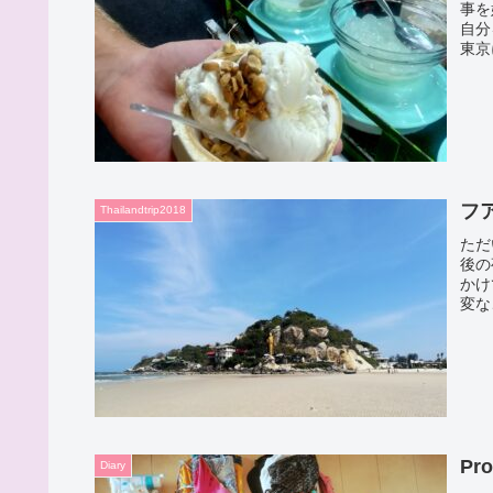
事を
自分
東京
フ
Thailandtrip2018
ただ
後の
かけ
変な
Pr
Diary