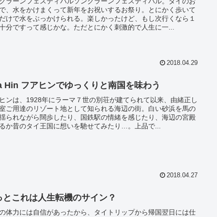
クラーンフェスティバルソンクラーンフェスティバル。タイのお
で、水をかけまくって新年をお祝いするお祭り。とにかく歩いて
だけで水をぶっかけられる。楽しかったけど、もし次行くなら１
十分ですって感じかな。ただとにかく刺激的で人生に一...
2018.04.29
ua Hin フアヒンでゆっくりと南国を味わう
ヒンは、1928年にラーマ７世の別荘が建てられて以来、由緒正し
室ご用達のリゾート地として知られる海辺の街。白い砂浜を馬の
揺られながら闊歩したり、国鉄駅の情緒を感じたり、海辺の宮殿
るか昔のタイ王国に想いを馳せてみたり…。上品で...
2018.04.27
っとこれは人生転機のサイン？
の体力には自信があったから、タイトリップから帰国翌日には仕