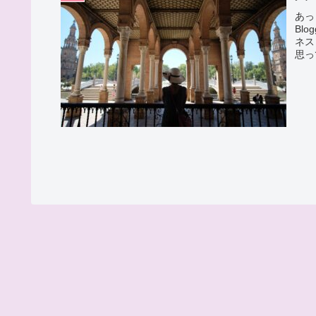
あっ
Bl
ネス
思っ