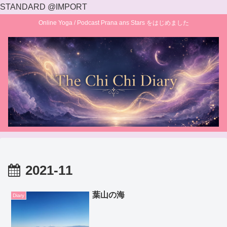
STANDARD @IMPORT
Online Yoga / Podcast Prana ans Stars をはじめました
2021-11
葉山の海
Diary