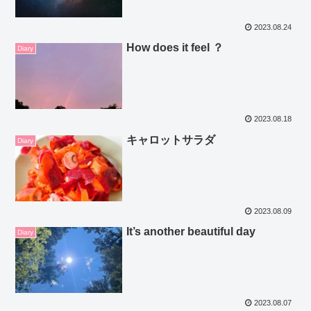
2023.08.24
How does it feel ？
Diary
2023.08.18
キャロットサラダ
Diary
2023.08.09
It’s another beautiful day
Diary
2023.08.07