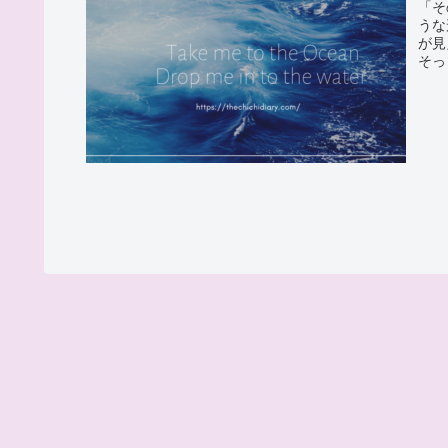
「そ
うな
が見
そっ