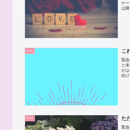
ケー
は隣
こ
Diary
緊急
と体
がは
続け
た
Diary
緊急