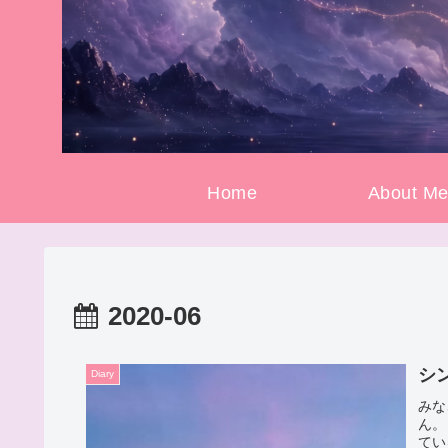
Home
About M
2020-06
シン
Diary
みな
ん。
てい