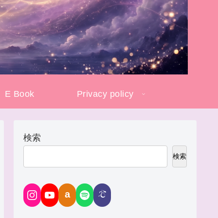
E Book
Privacy policy
検索
検索
a