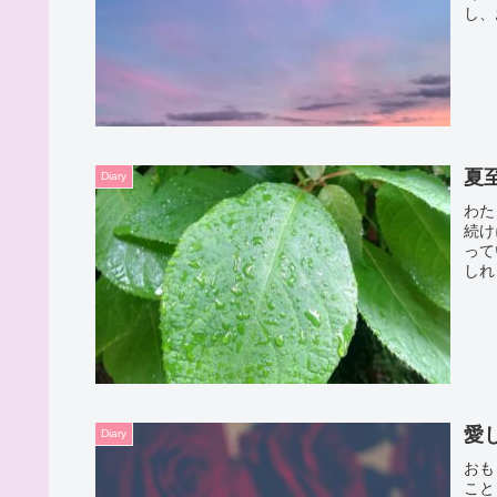
し、
夏
Diary
わた
続け
って
しれ
愛
Diary
おも
こと