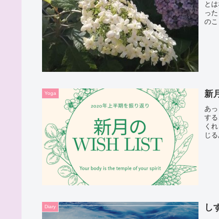
とは
った
のこ
新
Yoga
あっ
する
くれ
じる
し
Diary