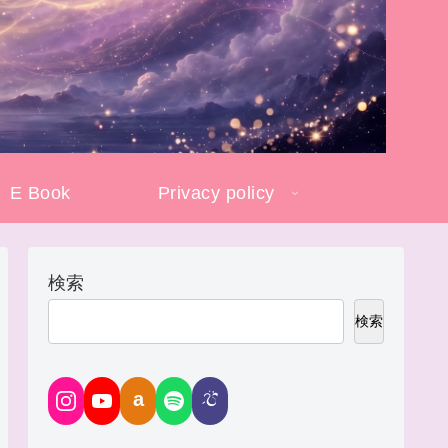
E Book
Privacy policy
検索
検索
a