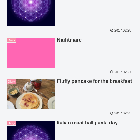
2017.02.28
Nightmare
Diary
2017.02.27
Fluffy pancake for the breakfast
Diary
2017.02.23
Italian meat ball pasta day
Diary