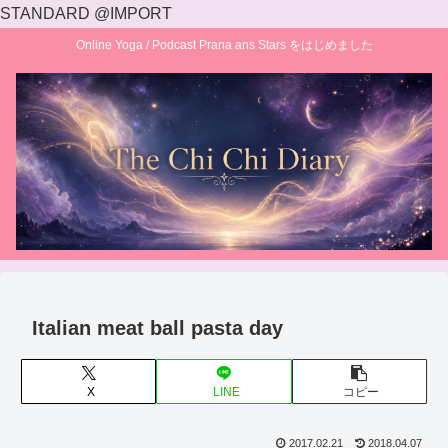
STANDARD @IMPORT
Online Yoga / Podcast Prana ans Stars をはじめました
Italian meat ball pasta day
X
LINE
コピー
2017.02.21
2018.04.07