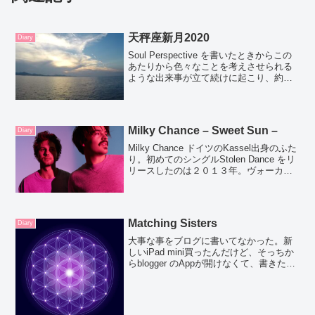
天秤座新月2020
Diary
Soul Perspective を書いたときからこの
あたりから色々なことを考えさせられる
ような出来事が立て続けに起こり、約一
か月猛ダッシュしていたような感じです
今、わたしの生まれたときの太陽の度数
にずーっと土星が滞在しています土星は
山羊座...
Milky Chance – Sweet Sun –
Diary
Milky Chance ドイツのKassel出身のふた
り。初めてのシングルStolen Dance をリ
リースしたのは２０１３年。ヴォーカル
のClemens RehbeinとDJのPhilipp
Dauschのデュオです。オフィシャルウ
ェ...
Matching Sisters
Diary
大事な事をブログに書いてなかった。新
しいiPad mini買ったんだけど、そっちか
らblogger のAppが開けなくて、書きたい
ときに書けない問題。それはどうでもい
いんだけど。大事な事っていうのが、ぴ
さん親友夫婦の赤ちゃんの事。年末レス
ト...