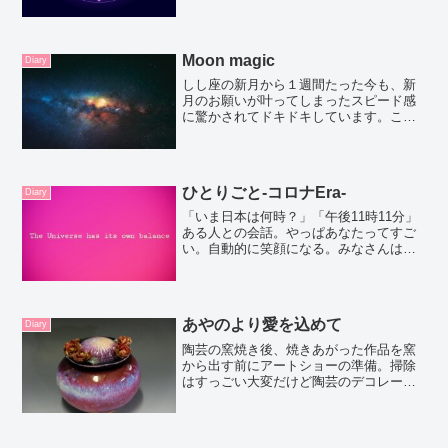
Moon magic
Diary
しし座の新月から１週間たった今も、新
月のお願いが叶ってしまったスピード感
に驚かされてドキドキしています。この
日は決めてたんです『やってやる
ぞ！！』という強い思い。前回のブログ
でお伝えしたのですが、How does it feel
？人と人が...
ひとりごと‐コロナEra‐
Diary
「いま日本は何時？」「午後11時11分」
ある人との会話。やっぱあなたってすご
い。自動的に笑顔になる。みなさんはど
うお過ごしでしょうか？健康でいてほし
いのはもちろん…だけど、いつまで続く
のだろう？っていう先の見えない不安が
大きいと思う。難しい...
あやのより愛を込めて
Diary
陶芸の窯焼き後、焼きあがった作品を窯
から出す前にアートショーの準備。掃除
はすっごい大変だけど陶芸のデコレーシ
ョン楽しいのう。もともとオーガナイジ
ングとか好きなんだ。忘れてた。という
ことでクローゼットから着物の生地を出
してきてデコレーションに...