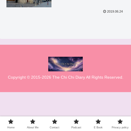
2019.06.24
Copyright © 2015-2026 The Chi Chi Diary All Rights Reserved.
Home
About Me
Contact
Podcast
E Book
Privacy policy