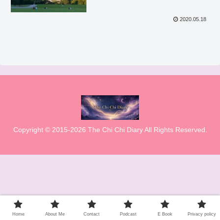
2020.05.18
Copyright © 2015-2026 The Chi Chi Diary All Rights Reserved.
Home
About Me
Contact
Podcast
E Book
Privacy policy