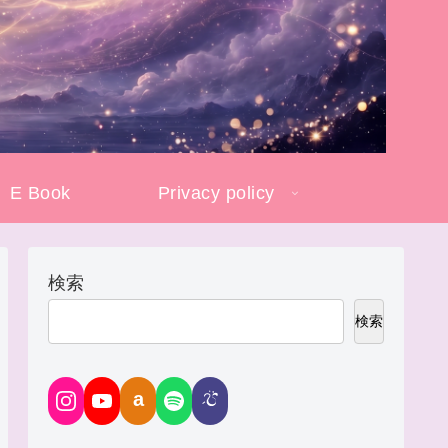
E Book
Privacy policy
検索
検索
a