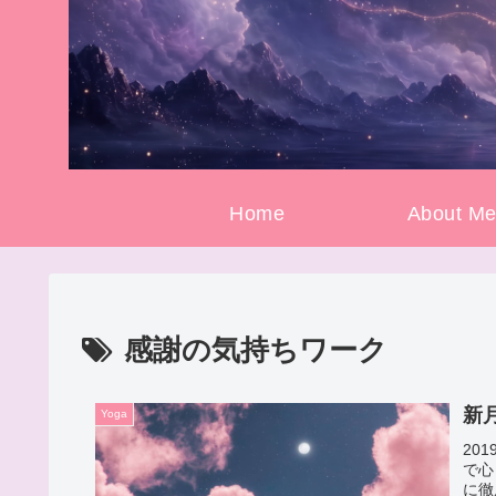
Home
About M
感謝の気持ちワーク
新月の
Yoga
201
で心
に徹