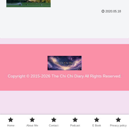
2020.05.18
Copyright © 2015-2026 The Chi Chi Diary All Rights Reserved.
Home
About Me
Contact
Podcast
E Book
Privacy policy