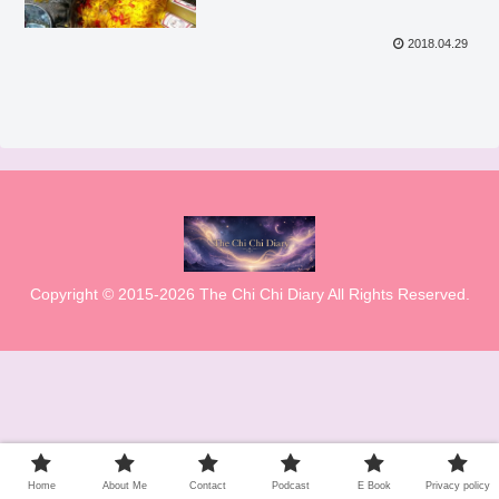
2018.04.29
Copyright © 2015-2026 The Chi Chi Diary All Rights Reserved.
Home
About Me
Contact
Podcast
E Book
Privacy policy