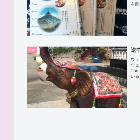
を飲
途中
Diary
ウェ
ウェ
Th
いる