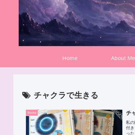
Home
About M
チャクラで生きる
チ
Books
私の
付き
った