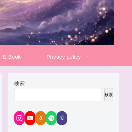
E Book
Privacy policy
検索
検索
a