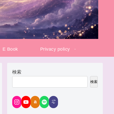
E Book
Privacy policy
検索
検索
a