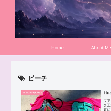
Home
About M
ビーチ
H
Thailandtrip2018
フア
き王
背に