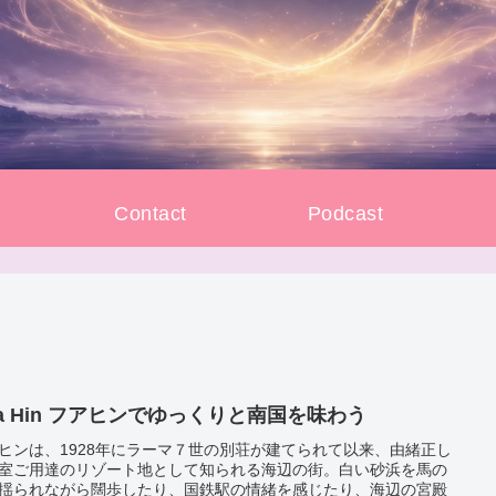
e
Contact
Podcast
ua Hin フアヒンでゆっくりと南国を味わう
ヒンは、1928年にラーマ７世の別荘が建てられて以来、由緒正し
室ご用達のリゾート地として知られる海辺の街。白い砂浜を馬の
揺られながら闊歩したり、国鉄駅の情緒を感じたり、海辺の宮殿