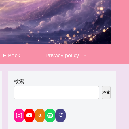
E Book
Privacy policy
検索
検索
a