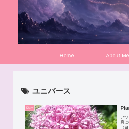
Home
About M
ユニバース
Pla
Diary
いつ
月に
（ヨ