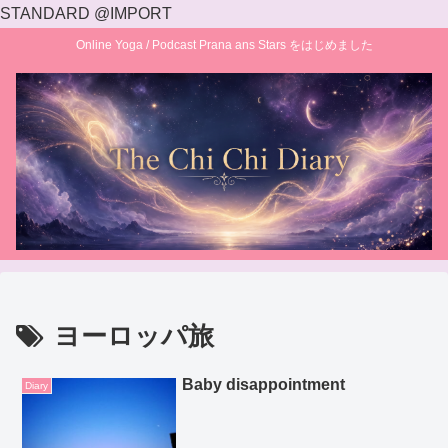
STANDARD @IMPORT
Online Yoga / Podcast Prana ans Stars をはじめました
ヨーロッパ旅
Baby disappointment
Diary