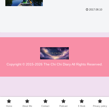
2017.08.10
Copyright © 2015-2026 The Chi Chi Diary All Rights Reserved.
Home
About Me
Contact
Podcast
E Book
Privacy policy