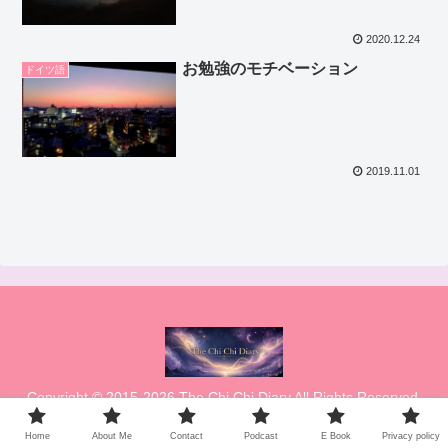
2020.12.24
お勉強のモチベーション
ドイツ語
2019.11.01
Copyright © 2015-2026 The Chi Chi Diary All Rights Reserved.
Home
About Me
Contact
Podcast
E Book
Privacy policy