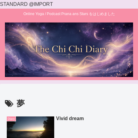
STANDARD @IMPORT
Online Yoga / Podcast Prana ans Stars をはじめました
夢
Vivid dream
Diary