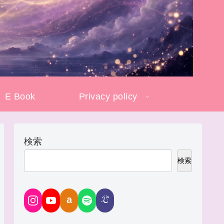
E Book
Privacy policy
検索
検索
a