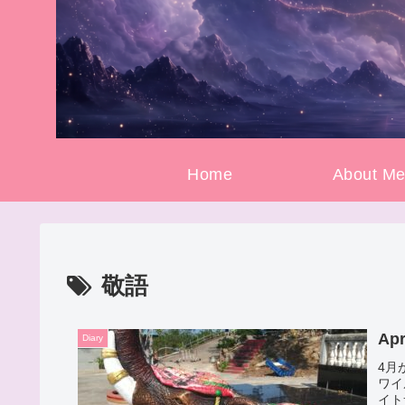
Home
About M
敬語
Apr
Diary
4月
ワイ
イト