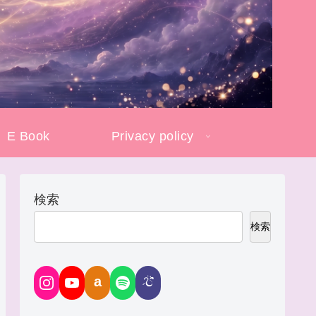
E Book
Privacy policy
検索
検索
a