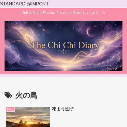
STANDARD @IMPORT
Online Yoga / Podcast Prana ans Stars をはじめました
火の鳥
花より団子
Diary