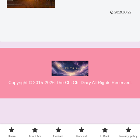
2019.08.22
Copyright © 2015-2026 The Chi Chi Diary All Rights Reserved.
Home
About Me
Contact
Podcast
E Book
Privacy policy