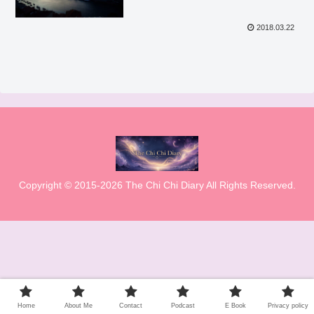
2018.03.22
Copyright © 2015-2026 The Chi Chi Diary All Rights Reserved.
Home
About Me
Contact
Podcast
E Book
Privacy policy