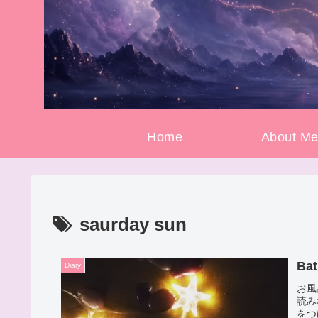
Home
About M
saurday sun
Bat
Diary
お風
読み
をつ