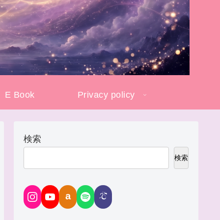
E Book
Privacy policy
検索
検索
a