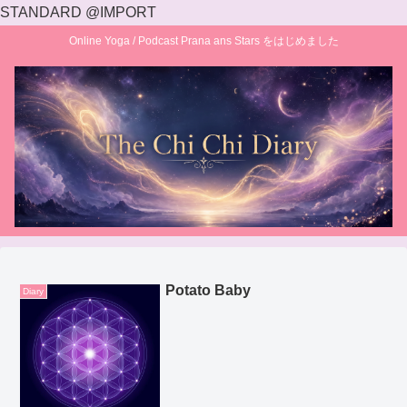
STANDARD @IMPORT
Online Yoga / Podcast Prana ans Stars をはじめました
Potato Baby
Diary