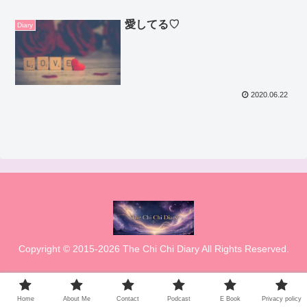
愛してる♡
Diary
2020.06.22
Copyright © 2015-2026 The Chi Chi Diary All Rights Reserved.
Home
About Me
Contact
Podcast
E Book
Privacy policy