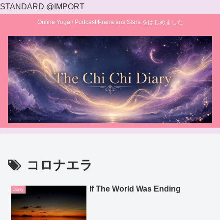
STANDARD @IMPORT
Online Yoga / Podcast Prana ans Stars をはじめました
コロナエラ
If The World Was Ending
Diary