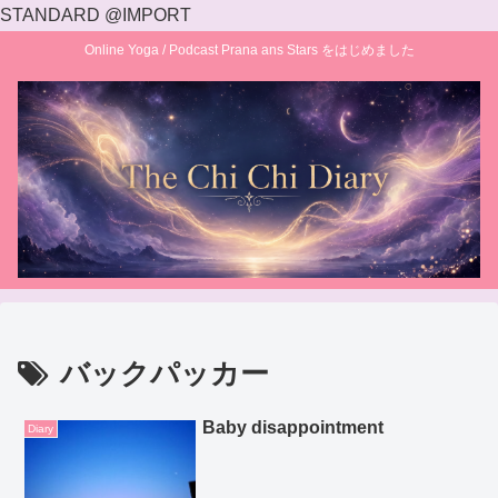
STANDARD @IMPORT
Online Yoga / Podcast Prana ans Stars をはじめました
バックパッカー
Baby disappointment
Diary