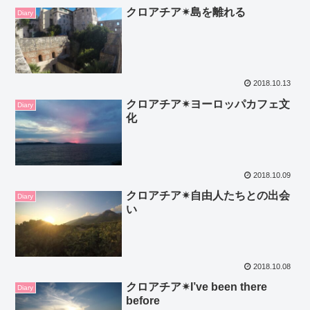
クロアチア✴島を離れる
Diary
2018.10.13
クロアチア✴ヨーロッパカフェ文
Diary
化
2018.10.09
クロアチア✴自由人たちとの出会
Diary
い
2018.10.08
クロアチア✴I’ve been there
Diary
before