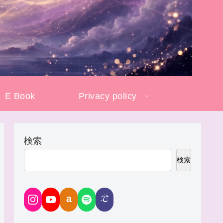
E Book
Privacy policy
検索
検索
a