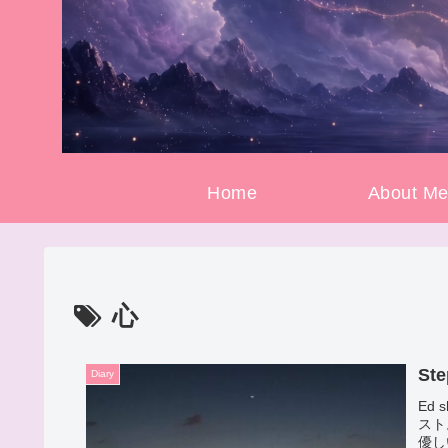
Home
About M
心
Ste
Diary
Ed
スト
優し