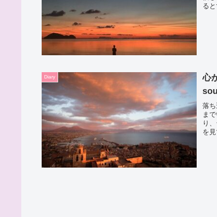
ると
心が
Diary
sou
落ち
まで
り、
を見