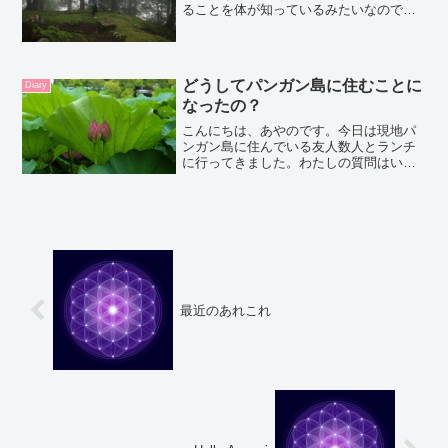
ることを体が知っているみたいなので、
体が欲するものを取るようにしていま
す。暑くても、午後や寝る前にはカフェ
インの入っていないハーブティーにカル
ダモンやその日の気分でスパ...
どうしてパンガン島に住むことに
Diary
なったの？
こんにちは、あやのです。今日は現地パ
ンガン島に住んでいる友人数人とランチ
に行ってきました。わたしの質問はいつ
も『どうしてパンガン島に住むことにな
ったの？』友人たちは5年、10年、15年住
んでいますよ～という人たちばかり。そ
してみんな、自分の...
最近のあれこれ