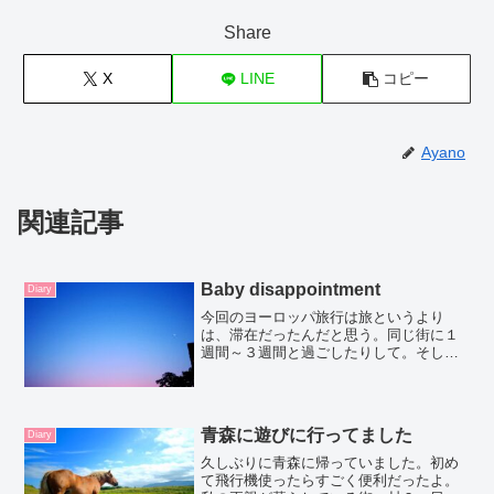
Share
X
LINE
コピー
Ayano
関連記事
Baby disappointment
Diary
今回のヨーロッパ旅行は旅というより
は、滞在だったんだと思う。同じ街に１
週間～３週間と過ごしたりして。そして
一番長く過ごした人とはもしかしたらな
にも分かり合えていなかったのかもしれ
ない。ハートでコネクトしてなかったの
かも。悲しいけど長く一緒に...
青森に遊びに行ってました
Diary
久しぶりに青森に帰っていました。初め
て飛行機使ったらすごく便利だったよ。