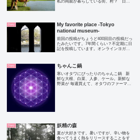
私の両親が暮らしている街、村？ 日本
三大霊場の恐山がある近くで新幹線で行
っても、飛行機でいってもそこから１時
間半ドライブか、ローカル電車の下北線
を使っていきます5月１日...
My favorite place -Tokyo
Diary
national museum-
前回の投稿がちょうど400回目の投稿だっ
たみたいです。7年間くらい？不定期に日
記を投稿しています。オンラインヨガ
や、葉山でのヨガレッスンのページを作
ったり、はじめたころからは大変身を遂
げております(笑)このブログを始めたころ
ちゃんこ鍋
Diary
は、こういう使い...
寒いオタワにぴったりのちゃんこ鍋 新
鮮な大根、白菜、人参、ケール。新鮮な
野菜が 毎週買えて、オタワのファーマー
ズマーケット大好き。この大根は、大好
きな久美子さんコリンさんの手作り。お
二人は冬の間お店は出していないんだけ
ど、この前餅つきパ...
妖精の森
Diary
夏が大好きです。暑いですが、辛い物を
食べてうまく熱をリリースすることをす