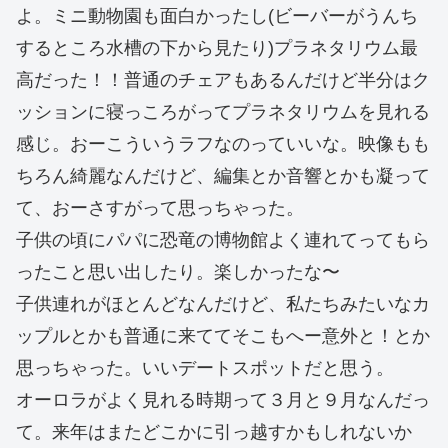
よ。ミニ動物園も面白かったし(ビーバーがうんち
するところ水槽の下から見たり)プラネタリウム最
高だった！！普通のチェアもあるんだけど半分はク
ッションに寝っころがってプラネタリウムを見れる
感じ。おーこういうラフなのっていいな。映像もも
ちろん綺麗なんだけど、編集とか音響とかも凝って
て、おーさすがって思っちゃった。
子供の頃にパパに恐竜の博物館よく連れてってもら
ったこと思い出したり。楽しかったな〜
子供連れがほとんどなんだけど、私たちみたいなカ
ップルとかも普通に来ててそこもへー意外と！とか
思っちゃった。いいデートスポットだと思う。
オーロラがよく見れる時期って３月と９月なんだっ
て。来年はまたどこかに引っ越すかもしれないか