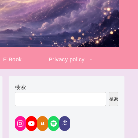
E Book
Privacy policy
検索
検索
a