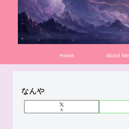
Home
About M
なんや
X