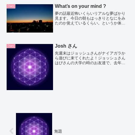
ってくる！これと思ったら、その作家さ
What’s on your mind ?
Diary
んの出版している本を片っ...
夢の話最近怖いくらいリアルな夢ばかり
見ます。今日の朝もはっきりとなにをみ
たのか覚えているくらい。というか体
も？すごい生々しい夢を見て。いったい
どういう意味だったんだろう？一緒に居
た人のことも覚えているし。そんなこと
私だったらやらないだろうな...
Josh さん
Diary
先週末はジョッシュさんがナイアガラか
ら遊びに来てくれたよ！ジョッシュさん
はぴさんの大学の時のお友達で、去年の
ゴールデンウィーク頃、4月の終わりから
5月半ばまで日本に遊びに来てくれたん
だ。韓国旅行、京都旅行と色々3人で行っ
たんだ。ということで...
無題