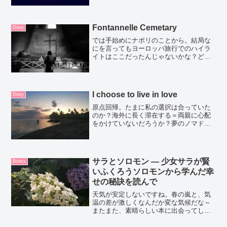
Fontannelle Cemetary
Diary
では手始めにナポリのことから。結局な
にを言ってもヨーロッパ旅行でのハイラ
イトはここだったんじゃないかな？どの
街もすごい素敵で、海も綺麗で人生で一
番きつい山登りもしたし、その分世界一
綺麗だと思える風景も観れたし。（それ
も今後書く予定）フィレン...
I choose to live in love
Diary
原点回帰。たまに私の選択は合っていた
のか？海外に長く滞在する＝両親に心配
をかけていないだろうか？夢のノマド・
ワーケーションライフパートナーとの突
然の一緒の生活たくさんの疑問を抱えた
まま、年末を迎えております。新月のウ
ィッシュリスト‐2023...
サラとソロモン ― 少女サラが賢
Books
いふくろうソロモンから学んだ幸
せの秘訣を読んで
天気が安定しないですね。春の嵐と、気
温の差が激しくなんだか変な気候だな～
またまた、素晴らしい本に出会ってしま
いました。多分私が今アンテナを張って
いるんだと思います。どんどん情報が入