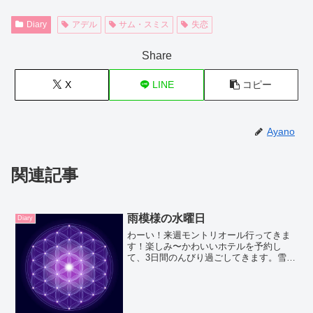
Diary
アデル
サム・スミス
失恋
Share
X
LINE
コピー
Ayano
関連記事
雨模様の水曜日
Diary
わーい！来週モントリオール行ってきま
す！楽しみ〜かわいいホテルを予約し
て、3日間のんびり過ごしてきます。雪も
溶けてきたし、いよいよ春だね。春の始
まりにモントリオールに行けるなんて幸
せ。楽しみすぎる。この前妹といった隠
れ家的なバーは絶対行く。...