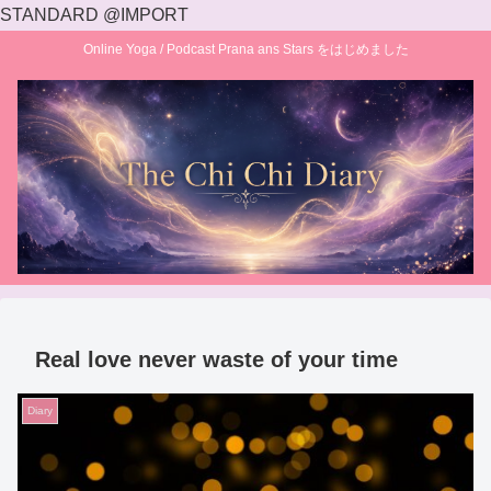
STANDARD @IMPORT
Online Yoga / Podcast Prana ans Stars をはじめました
Real love never waste of your time
Diary