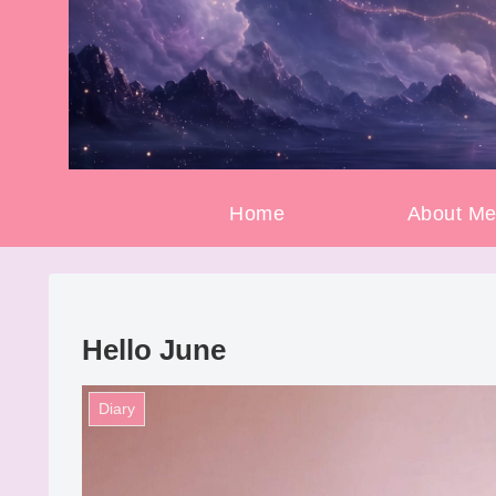
Home
About M
Hello June
Diary