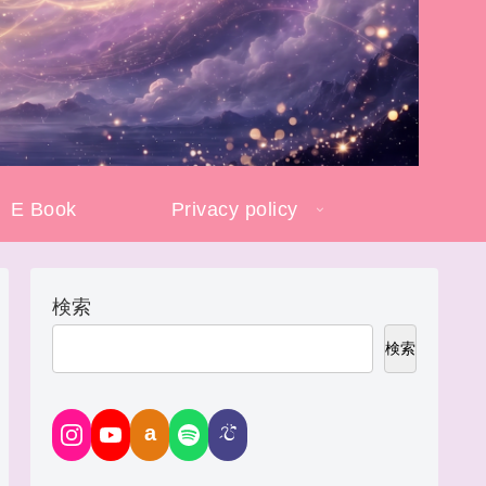
E Book
Privacy policy
検索
検索
a