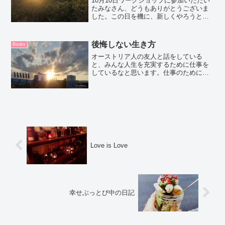
10月10日ワークショップに参加いただい
たみなさん、どうもありがとうございま
した。この日を機に、新しくやろうと思
えたことが動き始めたのは事実です。こ
こからは、参加者のご感想や意見ではな
くてわたしの話。偶然にも、このワーク
後悔しない生き方
Books
ショップの前日にライ...
オーストリア人の友人と話をしている
と、みんな人生を充実するために仕事を
しているなと思います。仕事のために生
きているではなくて生きるために仕事を
する雨の日は長く働いて晴れの日は昼過
ぎに退社するという風にお話してくれた
プログラマーのお友達。彼は...
Love is Love
幸せぶっとび中の日記