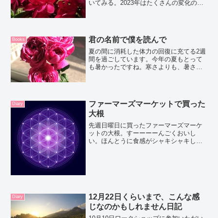
いてみる。2023年はたくさんの変化の年
でした。マレーシアで迎えた1月1日なに
も特別なことはせず、ただ1月2日の夜に
プラントメディスンの力でThe Universe
か...
君の名前で僕を読んで
Books
夏の間に消耗した体力の回復に充てる2週
間を過ごしています。今年の夏もとって
も暑かったですね。寒さよりも、暑さの
方が身体のエネルギーを消耗する気がす
るのですが？人によって感じ方は違うの
かな？ゆっくり過ごしたくて映画を見る
週末にしました。(画像...
ファーマーズマーケットで買った
Diary
大根
先週日曜日に買ったファーマーズマーケ
ットの大根。すーーーーんごくおいし
い。ほんとうに食感がシャキシャキして
て甘くておいしいの。辛味はあまりない
かな。日本にいたときはこんなに大根で
感動したことなかったからうれしい！オ
タワでも一応普通のスーパー...
12月22日くらいまで、こんな感
Diary
じなのかもしれません日記