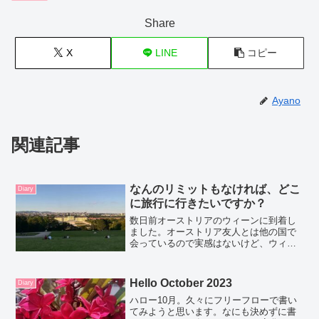
Share
X
LINE
コピー
Ayano
関連記事
なんのリミットもなければ、どこ
Diary
に旅行に行きたいですか？
数日前オーストリアのウィーンに到着し
ました。オーストリア友人とは他の国で
会っているので実感はないけど、ウィー
ン滞在は、４年ぶりです。街のエネルギ
ーは活気に溢れていて、夏のウィーンは
毎日なにかのイベントが開催されるとい
Hello October 2023
Diary
う感じ。そしてどこに行っ...
ハロー10月。久々にフリーフローで書い
てみようと思います。なにも決めずに書