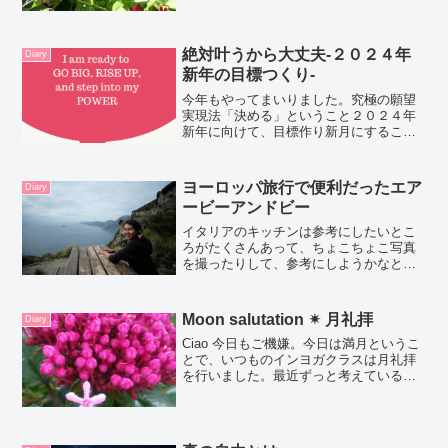
るの。きっとあと3日間は友達とパーティ
ーパーティーで締めくくろうと思ってる
から、ブログ...
絶対叶うから大丈夫-２０２４年
Diary
新年の目標つくり-
今年もやってまいりました。究極の願望
実現法「決める」ということ２０２４年
新年に向けて、目標作り新月にすること
はリストをつくるだけ。夢の“種まき”必ず
あなたを輝かせてくれます。なにか宇宙
の強いパワーを感じるあなたはぜひ、ご
ヨーロッパ旅行で便利だったエア
Diary
参加お待ちしています...
ービーアンドビー
イタリアのキッチンは参考にしたいとこ
ろがたくさんあって、ちょこちょこ写真
を撮ったりして、参考にしようかなと思
ってる。1番好きなところが、シンク周り
がスッキリしてるの。シンクの上の棚が
ドライラックになっていて、乾かしてる
Moon salutation ✴ 月礼拝
Diary
食器が見えないようにな...
Ciao 今日もご機嫌。今日は満月というこ
とで、いつものインヨガクラスは月礼拝
を行いました。最近ずっと考えているこ
となんだけど、私の大好きな加藤先生で
もいいし、どなたかのもとで陰ヨガを教
えるための勉強をしたいなと。周りのイ
ンストラクターの方...