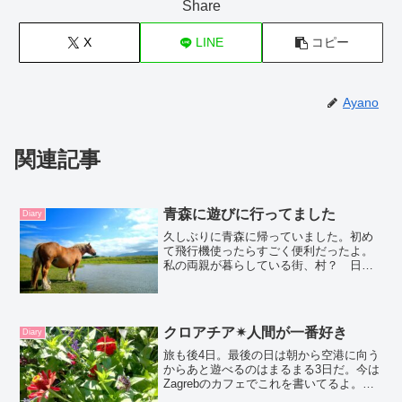
Share
X
LINE
コピー
Ayano
関連記事
青森に遊びに行ってました
Diary
久しぶりに青森に帰っていました。初め
て飛行機使ったらすごく便利だったよ。
私の両親が暮らしている街、村？ 日本
三大霊場の恐山がある近くで新幹線で行
っても、飛行機でいってもそこから１時
間半ドライブか、ローカル電車の下北線
を使っていきます5月１日...
クロアチア✴人間が一番好き
Diary
旅も後4日。最後の日は朝から空港に向う
からあと遊べるのはまるまる3日だ。今は
Zagrebのカフェでこれを書いてるよ。そ
う前回のブログと同じ日にこれを書いて