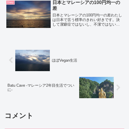
日本とマレーシアの100円均一の
Diary
差
日本とマレーシアの100円均一の差わたし
は日本で言う標準のきれい好きです。決
して潔癖症ではないし、不潔ではない。
中間の普通の生活を送れるタイプの人間
です。食器を洗う時や、床掃除をすると
きにゴム手袋をはめるのは好きです。手
荒れを心配したくない...
ほぼVegan生活
Batu Cave -マレーシア2年目生活でつい
に‐
コメント