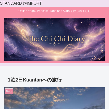
STANDARD @IMPORT
Online Yoga / Podcast Prana ans Stars をはじめました
1泊2日Kuantanへの旅行
Diary