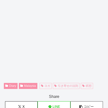
Diary
Malaysia
ヨガ
引き寄せの法則
瞑想
Share
X
LINE
コピー