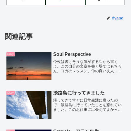
Ayano
関連記事
Soul Perspective
Diary
今夜は書けそうな気がする♡から書く
よ。この自分の文章を書く場ではもちろ
ん。ヨガのレッスン、仲の良い友人、彼
と呼ぶかパートナーと呼ぶか、家族すべ
てわたしでいれるかな？本当のわたし？
と思える、本質を揺さぶられるような出
来事や、小説、人との出会い...
淡路島に行ってきました
Diary
帰ってきてすぐに日常生活に戻ったの
で、淡路島に行っていたことを忘れてい
ました。このお仕事に出会えてよかっ
た。やり方は他にもたくさんあるだろう
けど、今のこの感じ、すごく好き新しい
風をレッスンの時も吹かせたいな～。で
はわたしが変わる必要がありそ...