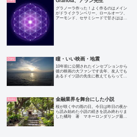
Granola、アラン先生
Diary
グラノーラ作った！よく作るのはメイン
がドライクランベリー、ロールオーツ、
アーモンド、セサミシードで甘さははち
みつでつけてる。今回はゴールデンレー
ズン、ロールオーツ、アーモンド、甘さ
は先週バイワードマーケットで買ったメ
ープルシロップ。もちろん...
瞳・いい映画・地震
Diary
10年前に公開されたインセプションから
彼の映画の大ファンです去年、友人でも
あるドイツ語の先生に教えてもらってか
ら、同じクリストファー・ノーラン監督
のインターステラーも大好きです。IMAX
で公開されていたクリストファー・ノー
ラン監督の最新作を...
金融業界を舞台にした小説
Books
桜が咲く中の雨の日。今日は昨日の夜か
ら読み始めた小説の続きを読み終わりま
した橘玲 著 マネーロンダリング最
近、経営学の本や仮想通貨の情報を集め
ているなかで、少しお休みをとりつつ経
済のお話を読みたいなと思いみつけたの
がこの本です。日本と、香港...