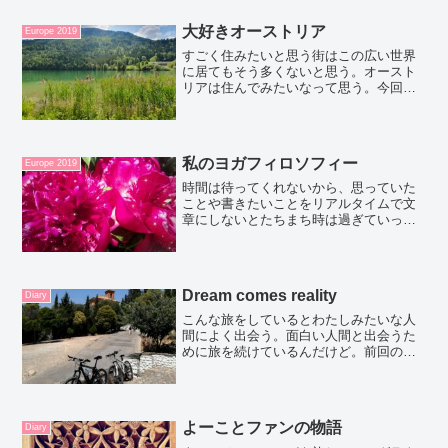
大好きオーストリア
Europe 2019
すごく住みたいと思う街はこの広い世界
に居てもそう多くないと思う。オースト
リアは住んでみたいなって思う。今回ス
ペイン、クロアチア、ハンガリー、オー
ストリアと合計４か国をふらふら回り、
観光というより友達に会う、行ってみた
かった街、世界遺産、美術...
私のヨガフィロソフィー
Europe 2019
時間は待ってくれないから、思っていた
ことや書きたいことをリアルタイムで文
章にしないとたちまち時は過ぎていっ
て、そのときどんなことを思ったかとか
どんな気持ちでいたかなどすぐに忘れて
しまう。だから私はこのブログを始めた
んだ。５日間ブダペストで行...
Dream comes reality
Diary
こんな旅をしているとわたしみたいな人
間によく出会う。面白い人間と出会うた
めに旅を続けているんだけど。前回のブ
ログでもお話したグラナダで仲良くなっ
たホセ。彼もなかなかの面白いスタイル
の旅人。拠点はスペインのグラナダ。週
に３回くらいエンジニアの...
よーことファンの物語
Diary