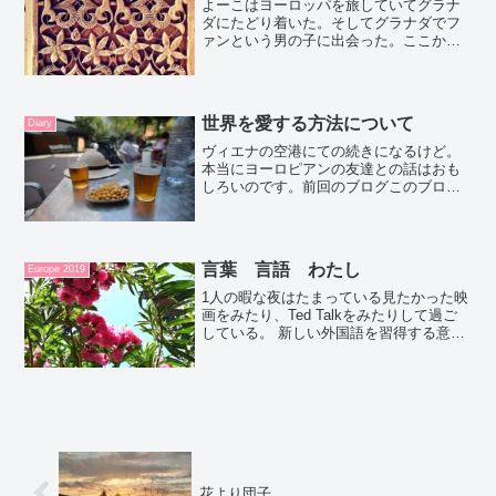
よーこはヨーロッパを旅していてグラナ
ダにたどり着いた。そしてグラナダでフ
ァンという男の子に出会った。ここから
イマジネーションを使って物語を作っ
て。よーこはグラナダという街が気に入
り、次の年の夏もヨーロッパに戻り旅を
続けた。その年は中東やイス...
世界を愛する方法について
Diary
ヴィエナの空港にての続きになるけど。
本当にヨーロピアンの友達との話はおも
しろいのです。前回のブログこのブログ
はみんなに分かってもらおうとは思って
ないのです。ただわたしみたいな考え方
をする人はいるということを知ってほし
いのと、会ってすぐ初対面...
言葉 言語 わたし
Europe 2019
1人の暇な夜はたまっている見たかった映
画をみたり、Ted Talkをみたりして過ご
している。 新しい外国語を習得する意味
は？とか新しい言語習得方法とかいうビ
デオをみたりするんだけど 日本語って本
当に不思議な言葉だなって思う。少しも
似ている言...
花より団子