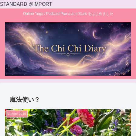
STANDARD @IMPORT
Online Yoga / Podcast Prana ans Stars をはじめました
魔法使い？
Europe 2019