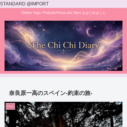
STANDARD @IMPORT
Online Yoga / Podcast Prana ans Stars をはじめました
奈良原一高のスペイン‐約束の旅‐
Diary