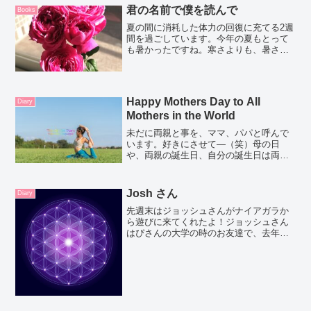
君の名前で僕を読んで
Books
夏の間に消耗した体力の回復に充てる2週
間を過ごしています。今年の夏もとって
も暑かったですね。寒さよりも、暑さの
方が身体のエネルギーを消耗する気がす
るのですが？人によって感じ方は違うの
かな？ゆっくり過ごしたくて映画を見る
週末にしました。(画像...
Happy Mothers Day to All
Diary
Mothers in the World
未だに両親と事を、ママ、パパと呼んで
います。好きにさせて―（笑）母の日
や、両親の誕生日、自分の誕生日は両親
に感謝するいい機会ですね。コロナバケ
ーションも、家族と自分の関係をみつめ
る、とってもいい機会になった。頻繁に
Josh さん
Diary
電話をするようになった。コ...
先週末はジョッシュさんがナイアガラか
ら遊びに来てくれたよ！ジョッシュさん
はぴさんの大学の時のお友達で、去年の
ゴールデンウィーク頃、4月の終わりから
5月半ばまで日本に遊びに来てくれたん
だ。韓国旅行、京都旅行と色々3人で行っ
たんだ。ということで...