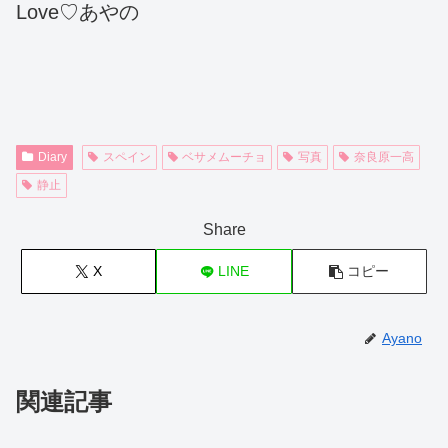
Love♡あやの
Diary
スペイン
ベサメムーチョ
写真
奈良原一高
静止
Share
X
LINE
コピー
Ayano
関連記事