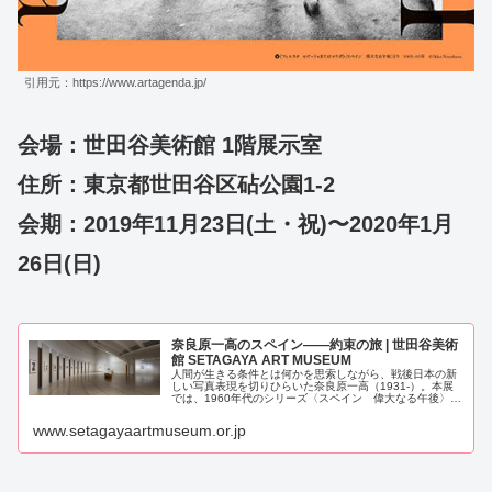
引用元：https://www.artagenda.jp/
会場：世田谷美術館 1階展示室
住所：東京都世田谷区砧公園1-2
会期：2019年11月23日(土・祝)〜2020年1月
26日(日)
奈良原一高のスペイン――約束の旅 | 世田谷美術
館 SETAGAYA ART MUSEUM
人間が生きる条件とは何かを思索しながら、戦後日本の新
しい写真表現を切りひらいた奈良原一高（1931-）。本展
では、1960年代のシリーズ〈スペイン 偉大なる午後〉に
着目します。1962年から65年まで、自らの表現を問い直
そうとヨーロッパに滞...
www.setagayaartmuseum.or.jp