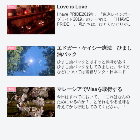
Love is Love
Diary
I have PRIDE2019年。『東京レインボー
プライド2019』のテーマは、 「I HAVE
PRIDE」。 私たちは、ひとりひとりが
「PRIDE」を持っています。私たちは、
異常でも、病気でもありません。恥ずべ
き存在でも、嫌悪される存...
エドガー・ケイシー療法 ひまし
Diary
油パック
ひまし油パックとはずっと興味があり、
ひまし油パックをしてみました。やり方
などについては書籍リンク・日本エドガ
ーケイシーセンターのリンクを載せてお
きます。エドガーケイシー治療のすべ
て：日本エドガーケイシーセンター：■
マレーシアでVisaを取得する
Diary
ひまし油温熱パック エド...
今日はすべてにおいて、「これはなんの
ためにやるのか？」とそれをやる意味を
考えてから行動してみてください。「こ
れはなんのために食べるのか」「なんの
ために買い物に行くのか」「なんのため
に朝ヨガに参加したのか」どんな理由
で？「好きだから」「健康の...