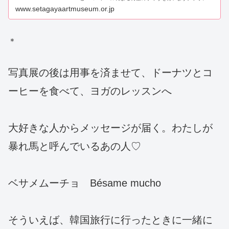
コとジャズがスリリングに交わる熱いひとときを、お楽し
www.setagayaartmuseum.or.jp
みください。チラシPDF
＊
写真展の後は用事を済ませて、ドーナツとコ
ーヒーを食べて、ヨガのレッスンへ
大好きな人からメッセージが届く。わたしが
暴れ馬と呼んでいるあの人♡
ベサメムーチョ Bésame mucho
そういえば、韓国旅行に行ったときに一緒に