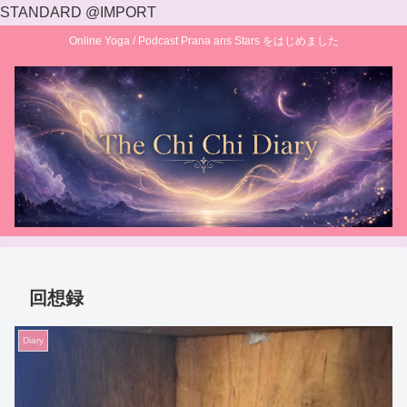
STANDARD @IMPORT
Online Yoga / Podcast Prana ans Stars をはじめました
回想録
Diary