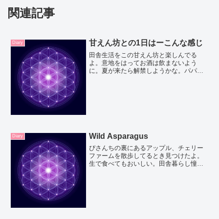
関連記事
甘えん坊との1日はーこんな感じ
Diary
田舎生活をこの甘えん坊と楽しんでる
よ。意地をはってお酒は飲まないよう
に。夏が来たら解禁しようかな。パパん
ちの掃除を手伝って。あんまり場所は動
かさないように心がけてきたけど。（パ
パが1人で見つけられなくなっちゃう）限
界があって、キッチンは棚を...
Wild Asparagus
Diary
ぴさんちの裏にあるアップル、チェリー
ファームを散歩してるとき見つけたよ。
生で食べてもおいしい。田舎暮らし憧れ
る〜