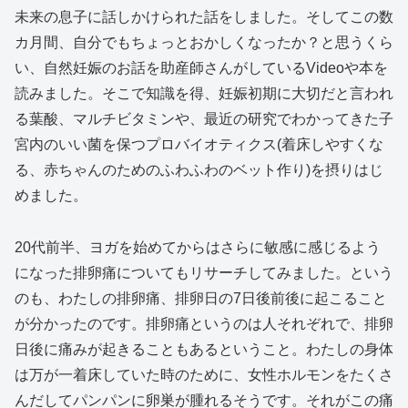
未来の息子に話しかけられた話をしました。そしてこの数
カ月間、自分でもちょっとおかしくなったか？と思うくら
い、自然妊娠のお話を助産師さんがしているVideoや本を
読みました。そこで知識を得、妊娠初期に大切だと言われ
る葉酸、マルチビタミンや、最近の研究でわかってきた子
宮内のいい菌を保つプロバイオティクス(着床しやすくな
る、赤ちゃんのためのふわふわのベット作り)を摂りはじ
めました。
20代前半、ヨガを始めてからはさらに敏感に感じるよう
になった排卵痛についてもリサーチしてみました。という
のも、わたしの排卵痛、排卵日の7日後前後に起こること
が分かったのです。排卵痛というのは人それぞれで、排卵
日後に痛みが起きることもあるということ。わたしの身体
は万が一着床していた時のために、女性ホルモンをたくさ
んだしてパンパンに卵巣が腫れるそうです。それがこの痛