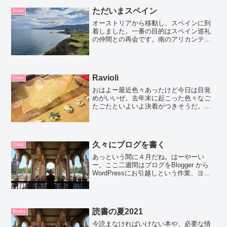
ただいまスペイン
Diary
オーストリアから移動し、スペインに到
着しました。一番の目的はスペイン巡礼
の仲間との再会です。南のアリカンテ空
港に降り立ち、そこから2時間ほど離れた
カルタヘナという町に数日滞在し、残り
の3週間はマドリッド、そしてガリシア・
アストリアへ滞在しま...
Ravioli
Diary
おはよー最近色々あったけど今日は目覚
めがいいぜ。去年末に起こった色々なご
たごたといよいよ決着がつきそうだ。他
力本願てきなところはあるけど。いいの
だ。私っていつもそうだな。 今日の1人
ブレックファストは日曜日のファーマー
ズマーケットで買った、...
久々にブログを書く
Diary
あっという間に４月だね。はーやーい
ー。ここ二週間はブログをBlogger から
WordPressにお引越しという作業、ヨ
ガ、マインドフルネスとかに関するウェ
ブサイト作りしてました。ここが頑張り
時だと思ってやってはいるんだけど、パ
ソコン開ける...
読書の夏2021
Books
今読まなければいけない本や、必要な情