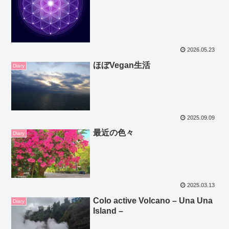
2026.05.23
ほぼVegan生活
Diary
2025.09.09
最近の色々
Diary
2025.03.13
Colo active Volcano – Una Una
Diary
Island –