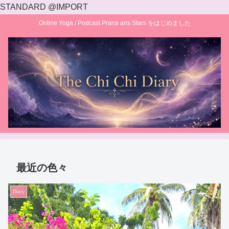
STANDARD @IMPORT
Online Yoga / Podcast Prana ans Stars をはじめました
最近の色々
Diary