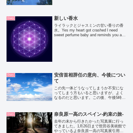
かったなといういい気分です。どのクラ
スにでてくれているみんな、ひとりひと
り色々なお仕事をされていて、活躍して
いる人、新しいプロジ...
新しい香水
Diary
ライラックとジャスミンの甘い香りの香
水。Yes my heart got crashed l need
sweet perfume baby and reminds you all
the time even we are apart
安倍首相辞任の意向、今後につい
Diary
て
この先一体どうなってしまうか不安にな
ってしまう方もいると思いますが、よく
なるのだと思います。この後、午後5時に
会見があるようですが、この後レッスン
があるので、先に書いておきたいと思い
ます。すぐに辞めるのか、後任が決まる
奈良原一高のスペイン‐約束の旅‐
Diary
まで辞めるのかなどはま...
去年の末から行きたかった写真展に行っ
てきました。1月26日まで世田谷美術館で
やっているよ奈良原一高の写真展引用