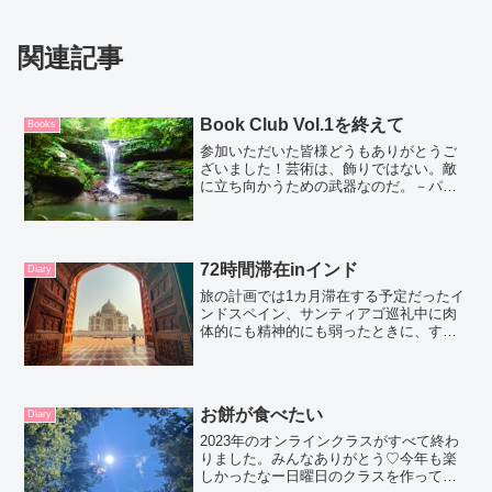
関連記事
Book Club Vol.1を終えて
Books
参加いただいた皆様どうもありがとうご
ざいました！芸術は、飾りではない。敵
に立ち向かうための武器なのだ。－パブ
ロ・ピカソピカソの言葉ではじまる原田
マハ著の『暗幕のゲルニカ』『自分たち
の声で平和を呼ぶんだ』、『自分たちが
戦争と闘うんだ』という願...
72時間滞在inインド
Diary
旅の計画では1カ月滞在する予定だったイ
ンドスペイン、サンティアゴ巡礼中に肉
体的にも精神的にも弱ったときに、すご
い勢いでマレーシア行の航空券を予約し
ました。この体力で1カ月のインド滞在は
無理と判断しました。弱音を吐くくらい
弱っていた私。という...
お餅が食べたい
Diary
2023年のオンラインクラスがすべて終わ
りました。みんなありがとう♡今年も楽
しかったなー日曜日のクラスを作ってよ