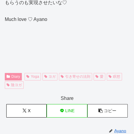
もらうのも実現させたいな♡
Much love ♡ Ayano
Diary
Yoga
ヨガ
引き寄せの法則
愛
瞑想
陰ヨガ
Share
X
LINE
コピー
Ayano