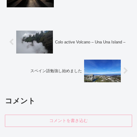
元：会場：世田谷美術館 1階展示室 住
所：東京都世田谷区砧公園1-2 会期：
2019年11月23日(土・祝)〜2020年1月26
日...
Colo active Volcano – Una Una Island –
スペイン語勉強し始めました
コメント
コメントを書き込む