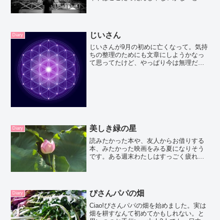
街もすごい素敵で、海も綺麗で人生で一
番きつい山登りもしたし、その分世界一
綺麗だと思える風景も観れたし。（それ
も今後書く予定）フィレン...
じいさん
Diary
じいさんが9月の初めに亡くなって。気持
ちの整理のためにも文章にしようかなっ
て思ってたけど、やっぱり今は無理だ
ー。日本に帰ってお墓参りできるまで、
気持ちはどこかにしまっておこうと思い
ます。
美しき緑の星
Diary
読みたかった本や、友人からお借りする
本、みたかった映画をみる夏になりそう
です。ある週末わたしはすっごく疲れて
いてなにもしたくなくなりました。暑さ
のせいでしょうか？今年は扇風機も使わ
ずに、いつまで過ごせるか、実験中で
す。私の身体は実験台になる...
ぴさんパパの畑
Diary
Ciao!ぴさんパパの畑を始めました。実は
畑を耕すなんて初めてかもしれない。と