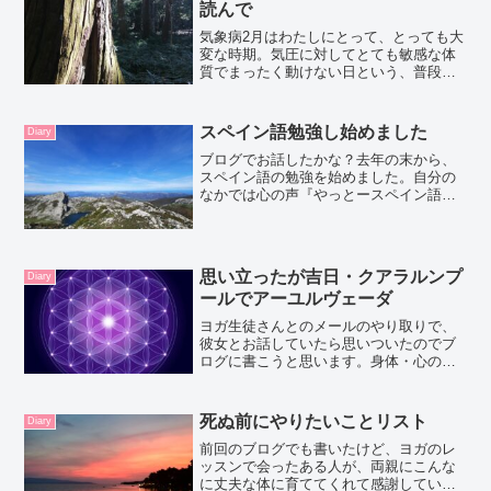
読んで
気象病2月はわたしにとって、とっても大
変な時期。気圧に対してとても敏感な体
質でまったく動けない日という、普段の
わたしでは考えられない様な事が起きま
す。最近では“気象病”と呼ぶそうです。
「気象病を引き起こす要素は、大きく3つ
スペイン語勉強し始めました
Diary
あります。気圧、寒...
ブログでお話したかな？去年の末から、
スペイン語の勉強を始めました。自分の
なかでは心の声『やっとースペイン語勉
強するの？タイミングがきたのね。おめ
でとう』パワフルな友人でもある、イン
ドネシア人の同僚にヨーロッパフェアに
連れて行ってもらい、そこ...
思い立ったが吉日・クアラルンプ
Diary
ールでアーユルヴェーダ
ヨガ生徒さんとのメールのやり取りで、
彼女とお話していたら思いついたのでブ
ログに書こうと思います。身体・心の不
調12月の中頃、急に世界が変わって見え
ました。それは突然起こったので、最初
かなり動揺していました。文章、直接お
死ぬ前にやりたいことリスト
Diary
話でもお伝えすることは...
前回のブログでも書いたけど、ヨガのレ
ッスンで会ったある人が、両親にこんな
に丈夫な体に育ててくれて感謝してい