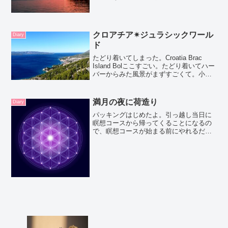
る。というお話を聞いて。そっくりその
まま両親に伝えました。遺伝子がいいの
かもね。わたし体も丈夫だし、心も健
康。スーパーポジティブな考え...
クロアチア✴ジュラシックワール
Diary
ド
たどり着いてしまった。Croatia Brac
Island Bolここすごい。たどり着いてハー
バーからみた風景がまずすごくて。小さ
な島だけど島の真ん中にある山がどんっ
と構えていて,本当に港とbeachだけの小
さな街Bolジュラシックワール...
満月の夜に荷造り
Diary
パッキングはじめたよ。引っ越し当日に
瞑想コースから帰ってくることになるの
で、瞑想コースが始まる前にやれるだけ
のことをやっておこうと、今日はずっと
忙しかったのだ。洗濯とかそうじとか、
私しか使わなそうなキッチンウェアとか
とにかくやれるだけのこと...