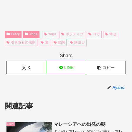
Diary
Yoga
Yoga
ポジティブ
ヨガ
幸せ
引き寄せの法則
愛
瞑想
陰ヨガ
Share
X
LINE
コピー
Ayano
関連記事
マレーシアへの出発の朝
Diary
ようやくマレーシアのビザが降り、マレ