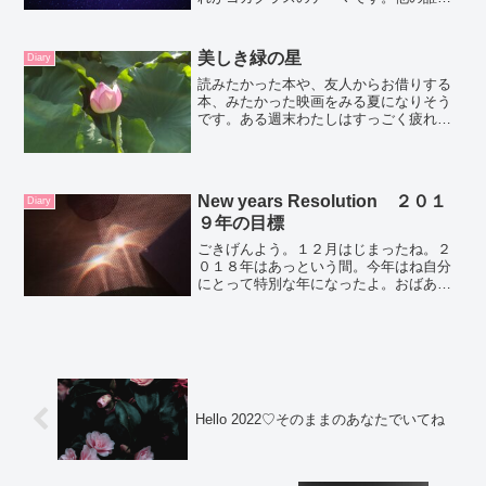
もない、あなた自身であること。私がマ
レーシアに引っ越してきてから大切にし
ている、Kirtanを行います。Sanskrit語の
美しき緑の星
Diary
マント...
読みたかった本や、友人からお借りする
本、みたかった映画をみる夏になりそう
です。ある週末わたしはすっごく疲れて
いてなにもしたくなくなりました。暑さ
のせいでしょうか？今年は扇風機も使わ
ずに、いつまで過ごせるか、実験中で
す。私の身体は実験台になる...
New years Resolution ２０１
Diary
９年の目標
ごきげんよう。１２月はじまったね。２
０１８年はあっという間。今年はね自分
にとって特別な年になったよ。おばあち
ゃんになってもこの年のことは思い出す
かも。数年ぶりに日本に帰ってきて、新
しいことをはじめて、新しい仕事をはじ
めて、新しい人たちとの出...
Hello 2022♡そのままのあなたでいてね