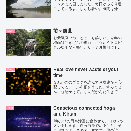
ーシアに入国しました。毎日ゆっくり過
ごしているよ。しかし暑い。昼間は外に
出ません。危ない暑さ。出発する朝にす
ごい出来事が起きたので、ブログに書い
ておこう。出発前二泊ほど、神奈川県に
ある友人の家に滞在してい...
前々前世
Diary
お天気良いね。とっても嬉しい。今年の
梅雨はごきげんの梅雨。こういうトロピ
カルな雨なら毎年、６・７月梅雨でもい
いのにな。こうやってほぼ毎日、太陽の
光を浴びれるのはすごく嬉しい。去年の
夏至に初めてのオンラインでのワークシ
ョップを行い、7月からは...
Real love never waste of your
Diary
time
なんかこのブログを読んでお友達から心
配してるメールを頂きました。すみませ
ん。心配かけて。なんだかんだ生きてま
す。お友達と過ごしたり、お家でまった
りしてお菓子開けまくって。心ゆくまで
食べる。 美味しいDim Sum を食べて青
Conscious connected Yoga
Yoga
島ビール飲んだり...
and Kirtan
1年ぶりの日本帰国に合わせて、ヨガレッ
スンをします。自分自身でいること。そ
れがヨガクラスのテーマです。他の誰で