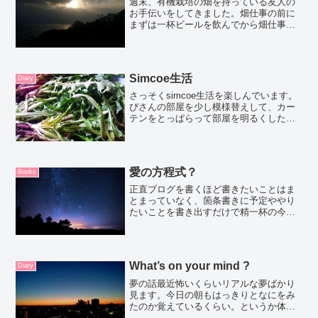
週末、有機栽培の畑を持っている友人の
お手伝いをしてきました。畑仕事の前に
まずは一杯ビールを飲んでから畑仕事わ
たし自身は数年間土いじりをしていなか
ったけど、畑に着いた瞬間に自分のすべ
きことがなんとなくわかるというか、不
思議な感覚のまま、もくも...
Simcoe生活
Diary
さっそくsimcoe生活を楽しんでいます。
ぴさんの部屋を少し模様替えして、カー
テンをとっぱらって部屋を明るくした。
私の服の整理のめどはついて。昨日は大
物のキッチンの整理したよ。私たちが持
ってきたお鍋とかスパイスのスペースを
作りたいなと思って...
愛の方程式？
Books
正直ブログを書くほど書きたいことはま
とまっていなく、箇条書きに予定ややり
たいことを書き出すだけで精一杯の今。
やらなければいけないこと確定申告（や
れよ）東京のレッスンのお知らせ東京の
レッスンのスタジオ探し（レッスンはず
っと葉山でやっていたので...
What’s on your mind ?
Diary
夢の話最近怖いくらいリアルな夢ばかり
見ます。今日の朝もはっきりとなにをみ
たのか覚えているくらい。というか体
も？すごい生々しい夢を見て。いったい