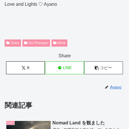
Love and Lights ♡ Ayano
Diary
Ko Phangan
Work
Share
X
LINE
コピー
Ayano
関連記事
Nomad Land を観ました
Diary