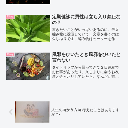
どういう意味だったんだろう？一緒に居
た人のことも覚えているし。そんなこと
私だったらやらないだろうな...
定期健診に男性は立ち入り禁止な
Diary
の？
書きたいことがいっぱいあるのに、最近
編み物に没頭していて、文章を書くのは
久しぶりです。編み物はセーターを作り
たいのですが、そのためのウォーミング
アップでサマートップスを作りました。
基本のテクニックを思い出すため。久々
風邪をひいたとき風邪をひいたと
Diary
の編み物とっても楽しかっ...
言わない
タイトリップから帰ってきて２日連続で
お仕事があったり、久しぶりに会うお友
達と会ったりしていたら、なんだか首回
りというかリンパ節とかがギンギン痛み
出して、気が付いたら頭痛の様な痛みも
あったり。でも焦らなくても週末は丸１
日空いていると思って過ご...
人生の向かう方向‐考えたことはあります
か？‐