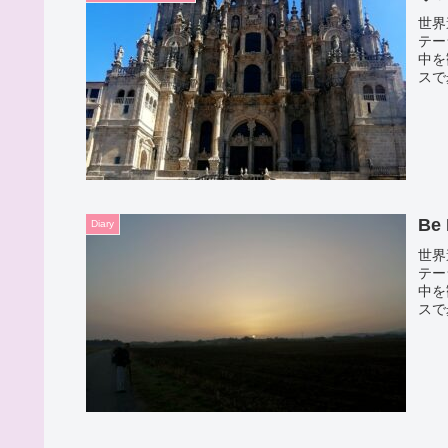
世界
テー
中を
スで
体力
に出
Be 
Diary
世界
テー
中を
スで
体力
に出