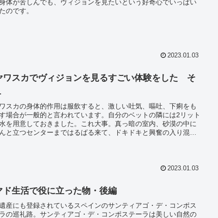
身体が苦しんでも、ヴィジョンを見たいという好奇心でいっぱい
たのです。
2023.01.03
ヤワスカでヴィジョンを見るすごい体験をした そ
１
ワスカの身体的作用は服飲すると、激しい吐気、嘔吐、下痢をも
す場合が一般的と言われています。自分のベットの隣には2リット
水を用意しておきました。これ大事。真っ暗の室内、砂漠の中に
んと立つセンターまではるばる来て、ドキドキと興奮の入り混じ
気持ち。
2023.01.03
マド生活で役に立った物・後編
遺産にも登録されているスペインのサンティアゴ・デ・コンポス
ラの巡礼路。サンティアゴ・デ・コンポステーラは美しい自然の