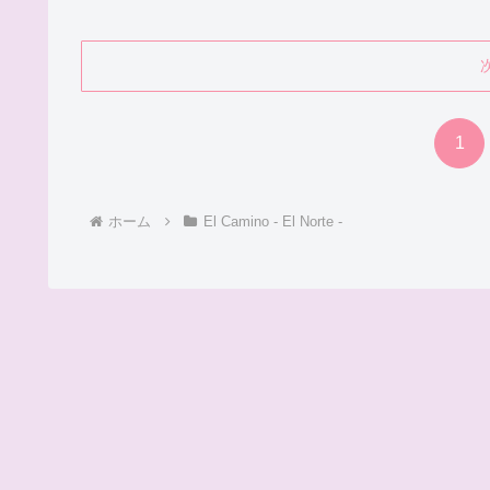
1
ホーム
El Camino - El Norte -