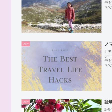
中を
スで
体力
に出
ノ
Diary
世界
テー
中を
スで
体力
に出
証
Diary
証明