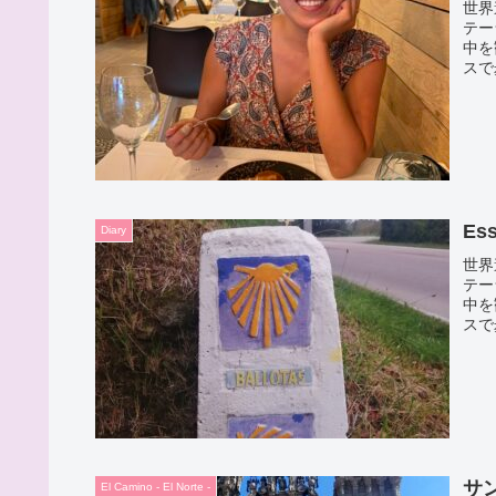
世界
テー
中を
スで
体力
に出
Ess
Diary
世界
テー
中を
スで
体力
に出
サ
El Camino - El Norte -