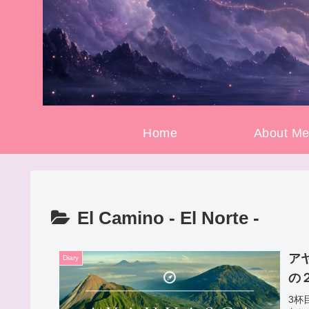
Home
About M
El Camino - El Norte -
ア
Diary
の
3杯