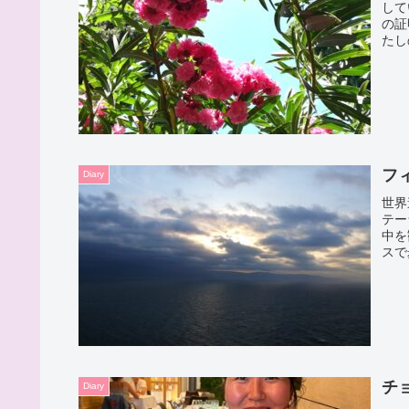
して
の証
たし
フ
Diary
世界
テー
中を
スで
体力
に出
チ
Diary