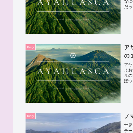
なに
だっ
ア
Diary
の
アヤ
よお
ルの
ぽつ
った
ノ
Diary
世界
テー