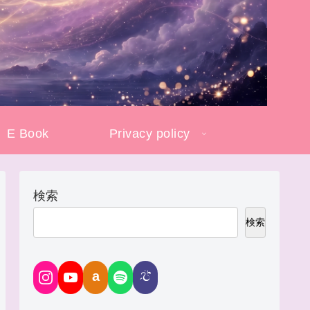
E Book
Privacy policy
検索
検索
a