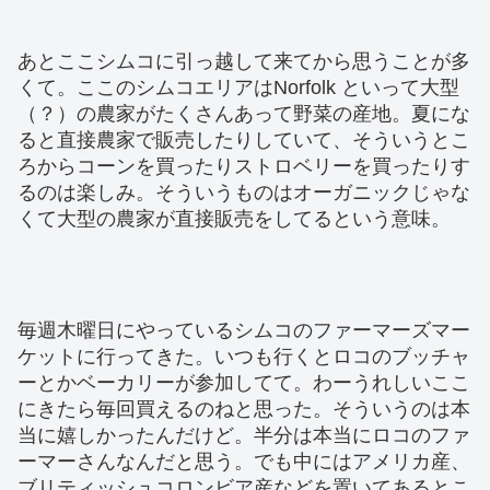
あとここシムコに引っ越して来てから思うことが多
くて。ここのシムコエリアはNorfolk といって大型
（？）の農家がたくさんあって野菜の産地。夏にな
ると直接農家で販売したりしていて、そういうとこ
ろからコーンを買ったりストロベリーを買ったりす
るのは楽しみ。そういうものはオーガニックじゃな
くて大型の農家が直接販売をしてるという意味。
毎週木曜日にやっているシムコのファーマーズマー
ケットに行ってきた。いつも行くとロコのブッチャ
ーとかベーカリーが参加してて。わーうれしいここ
にきたら毎回買えるのねと思った。そういうのは本
当に嬉しかったんだけど。半分は本当にロコのファ
ーマーさんなんだと思う。でも中にはアメリカ産、
ブリティッシュコロンビア産などを置いてあるとこ