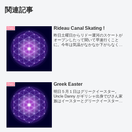
関連記事
Rideau Canal Skating !
Diary
昨日土曜日からリドー運河のスケートが
オープンしたって聞いて早速行くこと
に。今年は気温がなかなか下がらなく
て、コンディションのいい半分だけのオ
ープンとのこと。朝早く起きてラザニア
のためのトマトソース作り。ぴさんがス
ケートとラザニア両方はできな...
Greek Easter
Diary
明日５月１日はグリークイースター。
Uncle Danny がギリシャ出身でぴさん家
族はイースターとグリークイースター両
方ファミリーパーティーで祝うよ。私た
ちはフレッシュオイスターを持ってくこ
とに。オタワにレストラン向けに新鮮な
魚介類売ってる...