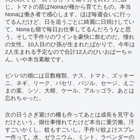
じ。トマトの苗はNonaが種から育てたもの。本当
Nonaは働き者で感心します。ほぼ毎週会いに行っ
てるんだけど、日を追うごとに綺麗に日焼けしてい
て、Nonaも畑で毎日お仕事してるんだろうなと思
う。そして手作りのワインを豪快に飲むのだ。憧れ
の女性。10人目のひ孫が生まれたばかりで、今年は
2人生まれる予定なので合計12人のひいおばーちゃ
ん。いや本当素敵です。
ピパパの畑には豆数種類、ナス、トマト、ズッキー
ニ、ネギ、リーク、パセリ、バジル、セージ、えご
まの葉、シソ、大根、ケール、アルッゴラ。あとは
忘れちゃった。
次の日うさぎ避けの柵も作ってあとは成長を見守る
だけという。畑仕事憧れてたけど本当に重労働。汗
すごいかくし、蚊もすごいし。手作り蚊よけスプレ
ー作って。水、ゼラニウム、ミント、ラベンダーの