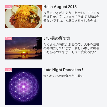
Hello August 2018
Diary
今日もごきげんよう。わーお。２０１８
年８月か。立ち止まって考えてる暇は全
然ないですね。と感じさせられる今日こ
の頃。７月の半ばから私はすごく忙しく
過ごしていて、その間に考える時間もた
くさんあってなんだかすごく濃厚な時間
を過ごしています。自分に...
いい男の育て方
Diary
たくさんの時間があるので、大半を読書
の時間にしています。新しい本との出会
いもあるのですが、もう一度読みたい本
を読み返すことが多いです。「思考は現
実化する」ナポレオン・ヒル「思考は現
実化する」ナポレオン・ヒル 著何度か
読んだことはあるのですが...
Late Night Pancakes !
Diary
食べたいものは食べたい時に