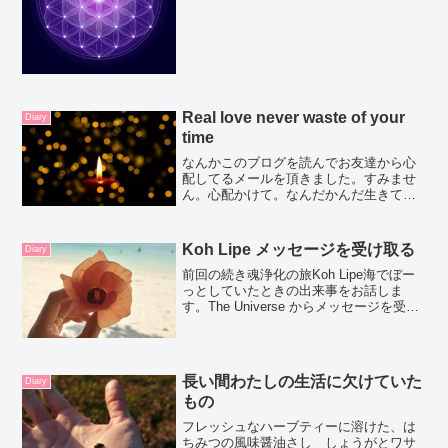
このどデカイ種を割るとおなじみのアー
モンドが。ワーオ毎週楽しみなのがワン
コを見れること。大きくて...
Real love never waste of your
Diary
time
なんかこのブログを読んでお友達から心
配してるメールを頂きました。すみませ
ん。心配かけて。なんだかんだ生きてま
す。お友達と過ごしたり、お家でまった
りしてお菓子開けまくって。心ゆくまで
食べる。 美味しいDim Sum を食べて青
Koh Lipe メッセージを受け取る
Diary
島ビール飲んだり...
前回の続き魂浄化の旅Koh Lipe海でぼー
っとしていたときの出来事をお話しま
す。The Universe からメッセージを受け
取るクリスタルの使い方クリスタルがチ
ャンネルの様に使えることを忘れないよ
うに。いつも通り（？）詳しくは教えて
くれ...
長い間わたしの生活に欠けていた
Diary
もの
フレッシュなハーブティーに溶けた、は
ちみつの風味醤油さし しょうがとワサ