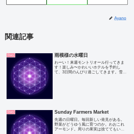
Ayano
関連記事
雨模様の水曜日
Diary
わーい！来週モントリオール行ってきま
す！楽しみ〜かわいいホテルを予約し
て、3日間のんびり過ごしてきます。雪も
溶けてきたし、いよいよ春だね。春の始
まりにモントリオールに行けるなんて幸
せ。楽しみすぎる。この前妹といった隠
れ家的なバーは絶対行く。...
Sunday Farmers Market
Diary
先週の日曜日。毎回新しい発見がある。
野菜がどうゆう風に育つのか。わおこれ
アーモンド。周りの果実は捨ててもいい
し、ジャムにしたりするんだって。で、