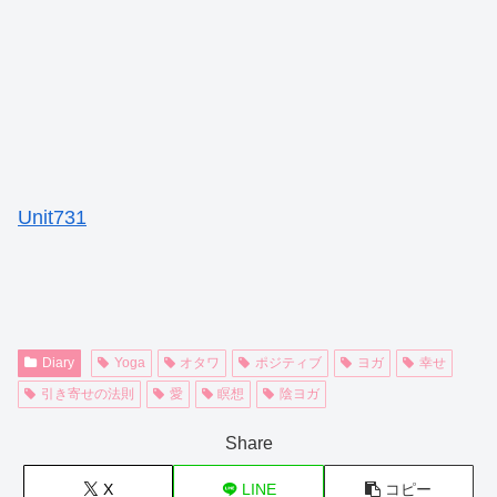
Unit731
Diary
Yoga
オタワ
ポジティブ
ヨガ
幸せ
引き寄せの法則
愛
瞑想
陰ヨガ
Share
X
LINE
コピー