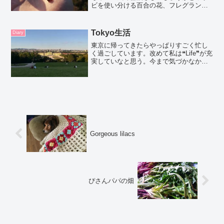
ビを使い分ける百合の花、フレグラント
で目を覚ます妖精さんと夜のお散歩大切
なことをたくさん思い出せた、三月でし
た。今日から四月。気持ちを切り替えて
Tokyo生活
Diary
スタートします。今月もオ...
東京に帰ってきたらやっぱりすごく忙し
く過ごしています。改めて私は❝Life❞が充
実していなと思う。今まで気づかなかっ
た♡肩書は自由業のヨガインストラクタ
ー。朝早く起きて仕事に行く日もあれ
ば、好きな先生のヨガのレッスンを受け
てから仕事に行った...
Gorgeous lilacs
ぴさんパパの畑