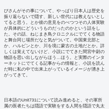
ぴさんがその事について、やっぱり日本人は歴史を
振り返らないで隠す、新しい世代には教えないとし
てると思う。とか彼の意見をのべつつその人体実験
が具体的にどういうものだったのかという話をし
た。その話、ねじまき鳥クロニクルにでてくる物語
と舞台同じ場所だなと気がついて。中国東北部と
か、ハルビンとか、川を境に蒙古の土地だとか。詳
しくは覚えてないけど、小説にでてきた間宮中尉の
物語を思い出しながらほう…ほう。と実際のインタ
ーネットにでてくる記事からの情報と、小説を読ん
だ時に私の中で出来上がっているイメージが湧き上
がってきて。
日本語のUnit731について読み進めると、その軍所
属の医者たちは隠語で実験をする人間を隠語で丸太