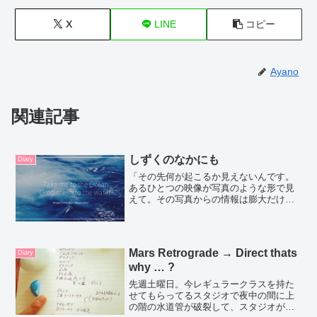
X
LINE
コピー
Ayano
関連記事
しずくのなかにも
Diary
「その先何が起こるか見えないんです。
あるひとつの映像が写真のような形で見
えて。その写真からの情報は膨大だけ
ど。その写真の前後が見えないんです」
「あやのちゃん。話しかけてみたらどう
だろう。そっと。その先を見せてくださ
いって。宇宙の波動と同じ優...
Mars Retrograde → Direct thats
Diary
why … ?
先週土曜日。今レギュラークラスを持た
せてもらってるスタジオで夜中の間に上
の階の水道管が破裂して、スタジオが水