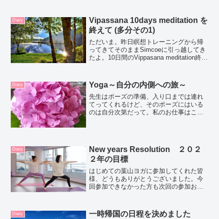
浸しになるということに。この日私は朝
から青山のマーケットにいてそのあとジ
ムに行こうと思っていて、予定を変更し
Vipassana 10days meditation を
Diary
てスタジオに向かっていた...
終えて (多分その1)
ただいま。昨日瞑想トレーニングから帰
ってきてそのままSimcoeに引っ越してき
たよ。10日間のVippasana meditation終わ
ってね。10日間の間は瞑想に集中するた
めに、読むのも、書くのも守らなければ
いけないルールになってるから...
Yoga～自分の内側への旅～
Diary
先生はポーズの準備、入り口までは連れ
てってくれるけど、そのポーズにはいる
のは自分次第だって。私のお仕事はここ
までですとお話してた。 導かれるように
この先生のレッスンを取るようになった
けど、今は自分の気持ちに“貪る”とか“中
毒”の様ななんだか...
New years Resolution ２０２
Diary
２年の目標
はじめての葉山ヨガに参加してくれた皆
様、どうもありがとうございました。今
回参加できなかった方も次回の参加お待
ちしていますね。今後の課題がふわふわ
見えてくる、すっごくいい日になりまし
た。葉山ヨガ年内のスケジュールです
一時帰国の日程を決めました
Diary
2021年11月28日 日...